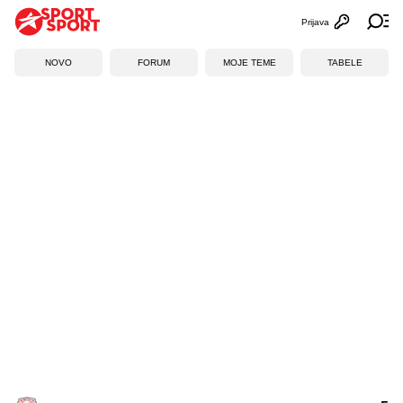
Prijava
Otvori profi
Ot
NOVO
FORUM
MOJE TEME
TABELE