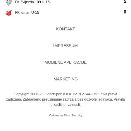
5
FK Zvijezda - 09 U-15
0
FK Igman U-15
KONTAKT
IMPRESSUM
MOBILNE APLIKACIJE
MARKETING
Copyright 2008-26. SportSport d.o.o. ISSN 2744-2195. Sva prava
zadržana. Zabranjeno preuzimanje sadržaja bez dozvole izdavača.
Pravila
o zaštiti privatnosti.
Osigurava
Sikra Security