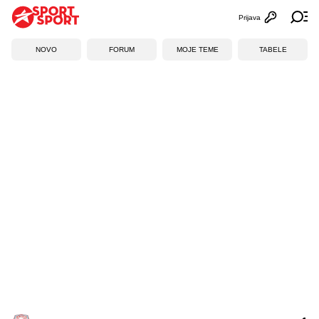
Prijava
Otvori profi
Ot
NOVO
FORUM
MOJE TEME
TABELE