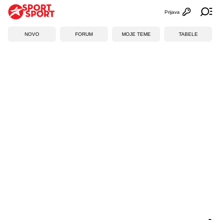
Prijava
Otvori profi
Ot
NOVO
FORUM
MOJE TEME
TABELE