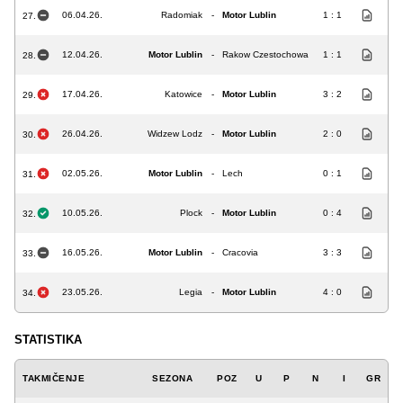
06.04.26.
Radomiak
-
Motor Lublin
1 : 1
27.
12.04.26.
Motor Lublin
-
Rakow Czestochowa
1 : 1
28.
17.04.26.
Katowice
-
Motor Lublin
3 : 2
29.
26.04.26.
Widzew Lodz
-
Motor Lublin
2 : 0
30.
02.05.26.
Motor Lublin
-
Lech
0 : 1
31.
10.05.26.
Plock
-
Motor Lublin
0 : 4
32.
16.05.26.
Motor Lublin
-
Cracovia
3 : 3
33.
23.05.26.
Legia
-
Motor Lublin
4 : 0
34.
STATISTIKA
TAKMIČENJE
SEZONA
POZ
U
P
N
I
GR