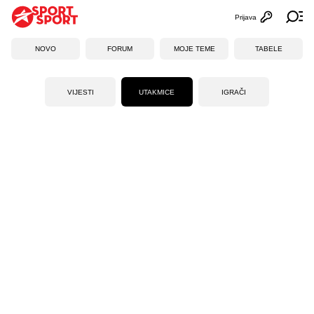
Prijava
Otvori profi
Ot
NOVO
FORUM
MOJE TEME
TABELE
VIJESTI
UTAKMICE
IGRAČI