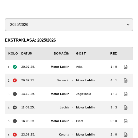
Sezona
EKSTRAKLASA: 2025/2026
KOLO
DATUM
DOMAĆIN
GOST
REZ
20.07.25.
Motor Lublin
-
Arka
1 : 0
1.
26.07.25.
Szczecin
-
Motor Lublin
4 : 1
2.
14.12.25.
Motor Lublin
-
Jagiellonia
1 : 1
3.
11.08.25.
Lechia
-
Motor Lublin
3 : 3
4.
16.08.25.
Motor Lublin
-
Piast
0 : 0
5.
23.08.25.
Korona
-
Motor Lublin
2 : 0
6.