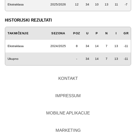
Ekstraklasa
2025/2026
12
34
10
13
11
-7
HISTORIJSKI REZULTATI
TAKMIČENJE
SEZONA
POZ
U
P
N
I
GR
Ekstraklasa
2024/2025
8
34
14
7
13
-11
Ukupno
-
34
14
7
13
-11
KONTAKT
IMPRESSUM
MOBILNE APLIKACIJE
MARKETING