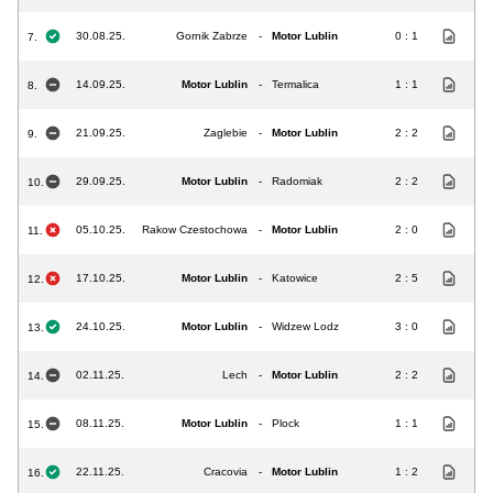
30.08.25.
Gornik Zabrze
-
Motor Lublin
0 : 1
7.
14.09.25.
Motor Lublin
-
Termalica
1 : 1
8.
21.09.25.
Zaglebie
-
Motor Lublin
2 : 2
9.
29.09.25.
Motor Lublin
-
Radomiak
2 : 2
10.
05.10.25.
Rakow Czestochowa
-
Motor Lublin
2 : 0
11.
17.10.25.
Motor Lublin
-
Katowice
2 : 5
12.
24.10.25.
Motor Lublin
-
Widzew Lodz
3 : 0
13.
02.11.25.
Lech
-
Motor Lublin
2 : 2
14.
08.11.25.
Motor Lublin
-
Plock
1 : 1
15.
22.11.25.
Cracovia
-
Motor Lublin
1 : 2
16.