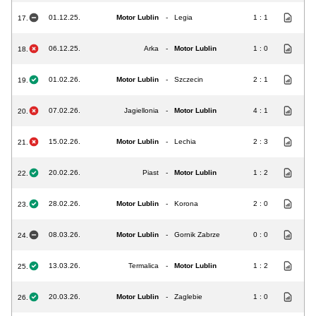
01.12.25.
Motor Lublin
-
Legia
1 : 1
17.
06.12.25.
Arka
-
Motor Lublin
1 : 0
18.
01.02.26.
Motor Lublin
-
Szczecin
2 : 1
19.
07.02.26.
Jagiellonia
-
Motor Lublin
4 : 1
20.
15.02.26.
Motor Lublin
-
Lechia
2 : 3
21.
20.02.26.
Piast
-
Motor Lublin
1 : 2
22.
28.02.26.
Motor Lublin
-
Korona
2 : 0
23.
08.03.26.
Motor Lublin
-
Gornik Zabrze
0 : 0
24.
13.03.26.
Termalica
-
Motor Lublin
1 : 2
25.
20.03.26.
Motor Lublin
-
Zaglebie
1 : 0
26.