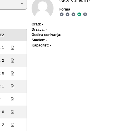
GKS Katowice
Forma
Grad: -
Država: -
Godina osnivanja:
EZ
Stadion: -
Kapacitet: -
: 1
: 2
: 0
: 1
: 1
: 0
: 2