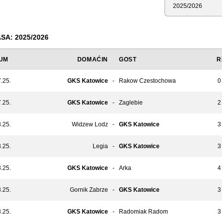
Sezona
A: 2025/2026
UM
DOMAĆIN
GOST
R
.25.
GKS Katowice
-
Rakow Czestochowa
0 
.25.
GKS Katowice
-
Zaglebie
2 
.25.
Widzew Lodz
-
GKS Katowice
3 
.25.
Legia
-
GKS Katowice
3 
.25.
GKS Katowice
-
Arka
4 
.25.
Gornik Zabrze
-
GKS Katowice
3 
.25.
GKS Katowice
-
Radomiak Radom
3 