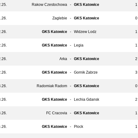
.25.
Rakow Czestochowa
-
GKS Katowice
1 
.26.
Zaglebie
-
GKS Katowice
0 
.26.
GKS Katowice
-
Widzew Lodz
1 
.26.
GKS Katowice
-
Legia
1 
.26.
Arka
-
GKS Katowice
2 
.26.
GKS Katowice
-
Gornik Zabrze
3 
.26.
Radomiak Radom
-
GKS Katowice
0 
.26.
GKS Katowice
-
Lechia Gdansk
2 
.26.
FC Cracovia
-
GKS Katowice
1 
.26.
GKS Katowice
-
Plock
1 