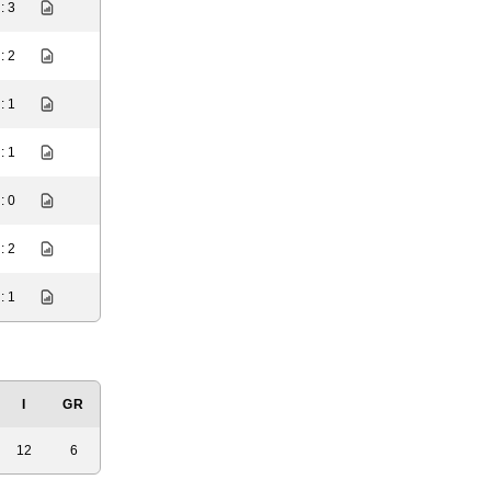
: 3
: 2
: 1
: 1
: 0
: 2
: 1
I
GR
12
6