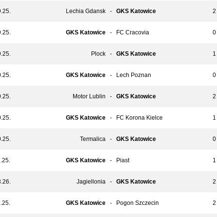
.25.
Lechia Gdansk
-
GKS Katowice
2 
.25.
GKS Katowice
-
FC Cracovia
0 
.25.
Plock
-
GKS Katowice
1 
.25.
GKS Katowice
-
Lech Poznan
0 
.25.
Motor Lublin
-
GKS Katowice
2 
.25.
GKS Katowice
-
FC Korona Kielce
1 
.25.
Termalica
-
GKS Katowice
0 
.25.
GKS Katowice
-
Piast
1 
.26.
Jagiellonia
-
GKS Katowice
2 
.25.
GKS Katowice
-
Pogon Szczecin
2 