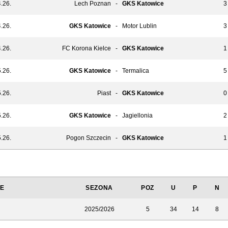
.26.
Lech Poznan
-
GKS Katowice
3 
.26.
GKS Katowice
-
Motor Lublin
3 
.26.
FC Korona Kielce
-
GKS Katowice
1 
.26.
GKS Katowice
-
Termalica
5 
.26.
Piast
-
GKS Katowice
0 
.26.
GKS Katowice
-
Jagiellonia
2 
.26.
Pogon Szczecin
-
GKS Katowice
1 
JE
SEZONA
POZ
U
P
N
2025/2026
5
34
14
8