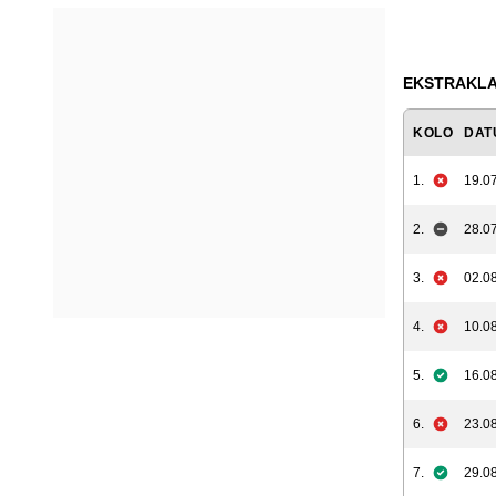
EKSTRAKLAS
KOLO
DAT
1.
19.07
2.
28.07
3.
02.08
4.
10.08
5.
16.08
6.
23.08
7.
29.08