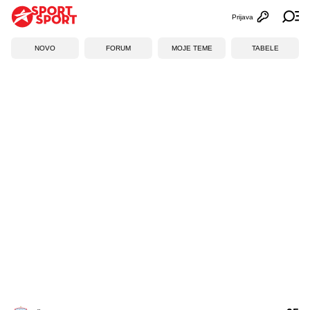
Prijava
Otvori profi
Ot
NOVO
FORUM
MOJE TEME
TABELE