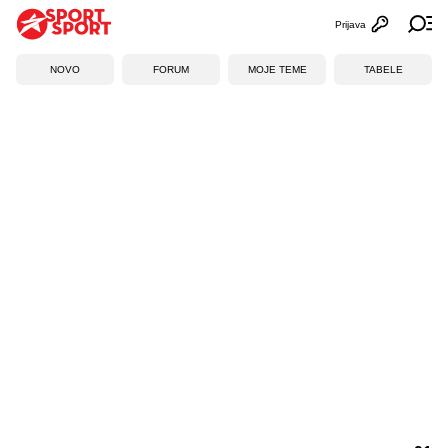
Prijava
Otvori profi
Ot
NOVO
FORUM
MOJE TEME
TABELE