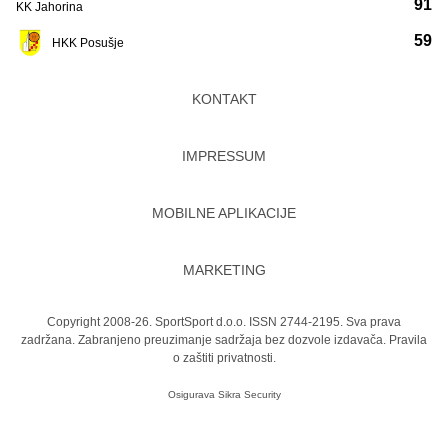
91
KK Jahorina
59
HKK Posušje
KONTAKT
IMPRESSUM
MOBILNE APLIKACIJE
MARKETING
Copyright 2008-26. SportSport d.o.o. ISSN 2744-2195. Sva prava
zadržana. Zabranjeno preuzimanje sadržaja bez dozvole izdavača.
Pravila
o zaštiti privatnosti.
Osigurava
Sikra Security