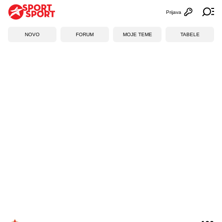
Prijava
Otvori profi
Ot
NOVO
FORUM
MOJE TEME
TABELE