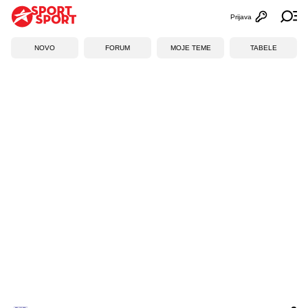
Prijava
Otvori profi
Ot
NOVO
FORUM
MOJE TEME
TABELE