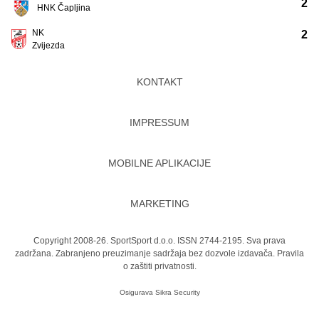
2
HNK Čapljina
NK
2
Zvijezda
KONTAKT
IMPRESSUM
MOBILNE APLIKACIJE
MARKETING
Copyright 2008-26. SportSport d.o.o. ISSN 2744-2195. Sva prava
zadržana. Zabranjeno preuzimanje sadržaja bez dozvole izdavača.
Pravila
o zaštiti privatnosti.
Osigurava
Sikra Security