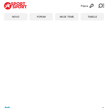
Prijava
Otvori profi
Ot
NOVO
FORUM
MOJE TEME
TABELE