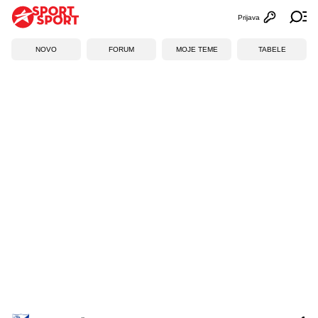
Prijava
Otvori profi
Ot
NOVO
FORUM
MOJE TEME
TABELE