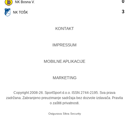
0
NK Bosna V.
3
NK TOŠK
KONTAKT
IMPRESSUM
MOBILNE APLIKACIJE
MARKETING
Copyright 2008-26. SportSport d.o.o. ISSN 2744-2195. Sva prava
zadržana. Zabranjeno preuzimanje sadržaja bez dozvole izdavača.
Pravila
o zaštiti privatnosti.
Osigurava
Sikra Security