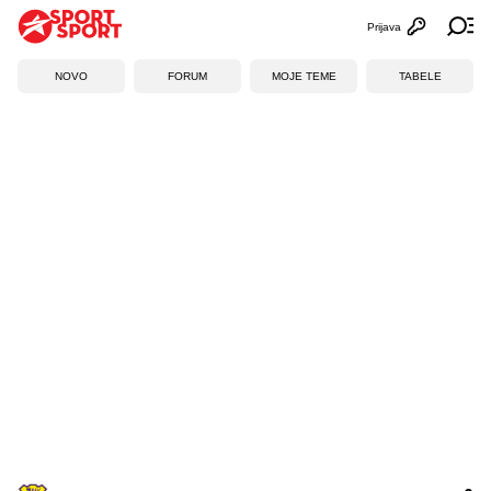
Prijava
Otvori profi
Ot
NOVO
FORUM
MOJE TEME
TABELE