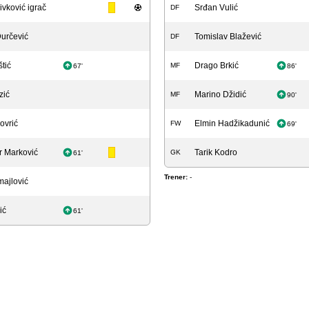
ivković igrač
Srđan Vulić
DF
určević
Tomislav Blažević
DF
štić
Drago Brkić
MF
67'
86'
zić
Marino Džidić
MF
90'
ovrić
Elmin Hadžikadunić
FW
69'
r Marković
Tarik Kodro
GK
61'
Trener:
-
majlović
ić
61'