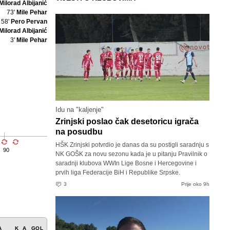
Milorad Albijanić
73'
Mile Pehar
58'
Pero Pervan
Milorad Albijanić
3'
Mile Pehar
Idu na "kaljenje"
Zrinjski poslao čak desetoricu igrača
na posudbu
HŠK Zrinjski potvrdio je danas da su postigli saradnju s
90
NK GOŠK za novu sezonu kada je u pitanju Pravilnik o
saradnji klubova WWIn Lige Bosne i Hercegovine i
prvih liga Federacije BiH i Republike Srpske.
3
Prije oko 9h
A
K
A
GOL