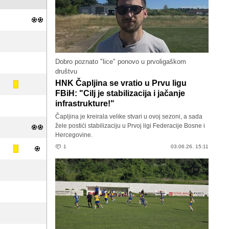
Dobro poznato "lice" ponovo u prvoligaškom
društvu
HNK Čapljina se vratio u Prvu ligu
FBiH: "Cilj je stabilizacija i jačanje
infrastrukture!"
Čapljina je kreirala velike stvari u ovoj sezoni, a sada
žele postići stabilizaciju u Prvoj ligi Federacije Bosne i
Hercegovine.
1
03.06.26. 15:11