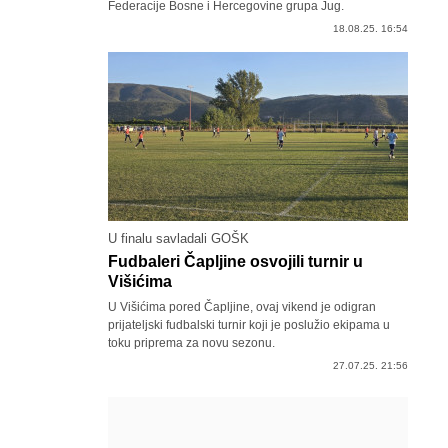
Federacije Bosne i Hercegovine grupa Jug.
18.08.25. 16:54
U finalu savladali GOŠK
Fudbaleri Čapljine osvojili turnir u
Višićima
U Višićima pored Čapljine, ovaj vikend je odigran
prijateljski fudbalski turnir koji je poslužio ekipama u
toku priprema za novu sezonu.
27.07.25. 21:56