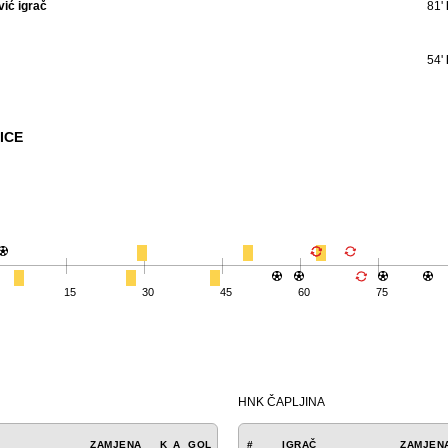
ić igrač
81'
54'
ICE
15
30
45
60
75
HNK ČAPLJINA
ZAMJENA
K
A
GOL
#
IGRAČ
ZAMJEN