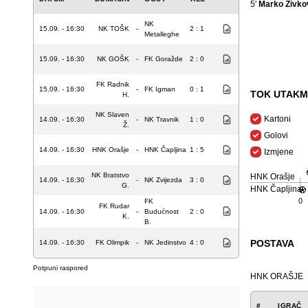
5'
Marko Živkov
NK
15.09. - 16:30
NK TOŠK
-
2 : 1
Metalleghe
15.09. - 16:30
NK GOŠK
-
FK Goražde
2 : 0
FK Radnik
15.09. - 16:30
-
FK Igman
0 : 1
TOK UTAKM
H.
NK Slaven
Kartoni
14.09. - 16:30
-
NK Travnik
1 : 0
Ž.
Golovi
14.09. - 16:30
HNK Orašje
-
HNK Čapljina
1 : 5
Izmjene
NK Bratstvo
HNK Orašje
14.09. - 16:30
-
NK Zvijezda
3 : 0
G.
HNK Čapljina
0
FK
FK Rudar
14.09. - 16:30
-
Budućnost
2 : 0
K.
B.
POSTAVA
14.09. - 16:30
FK Olimpik
-
NK Jedinstvo
4 : 0
Potpuni raspored
HNK ORAŠJE
#
IGRAČ