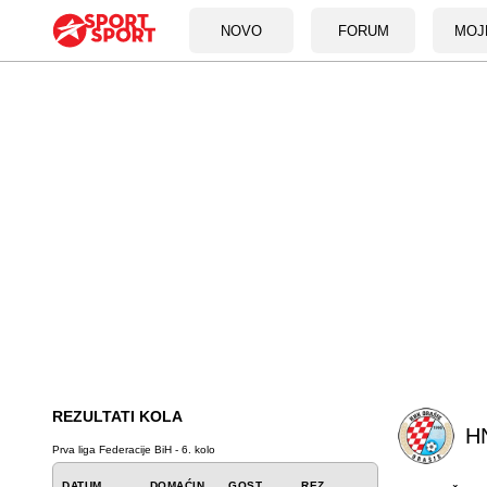
NOVO
FORUM
MOJ
REZULTATI KOLA
H
Prva liga Federacije BiH - 6. kolo
DATUM
DOMAĆIN
GOST
REZ