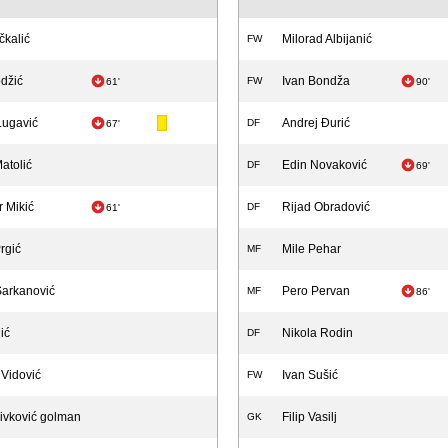
čkalić
Milorad Albijanić
FW
džić
Ivan Bondža
FW
61'
90'
Lugavić
Andrej Đurić
DF
67'
atolić
Edin Novaković
DF
69'
r Mikić
Rijad Obradović
DF
61'
rgić
Mile Pehar
MF
Šarkanović
Pero Pervan
MF
86'
ić
Nikola Rodin
DF
 Vidović
Ivan Sušić
FW
ivković golman
Filip Vasilj
GK