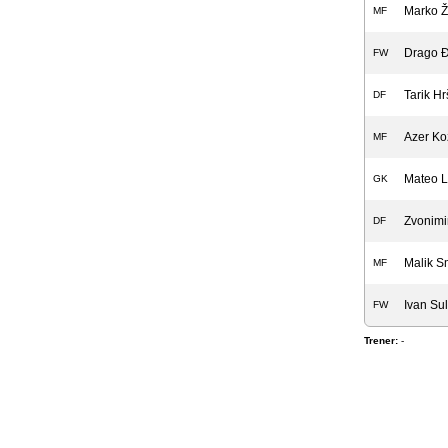
Marko Ž
MF
Drago Đ
FW
Tarik Hr
DF
Azer Ko
MF
Mateo L
GK
Zvonimi
DF
Malik S
MF
Ivan Sul
FW
Trener:
-