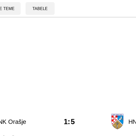
E TEME
TABELE
1
:
5
NK Orašje
HN