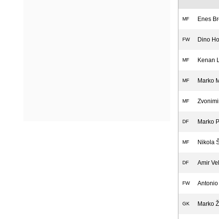
Enes Br
MF
Dino Ho
FW
Kenan 
MF
Marko M
MF
Zvonimi
MF
Marko P
DF
Nikola 
MF
Amir Vel
DF
Antonio
FW
Marko Ž
GK