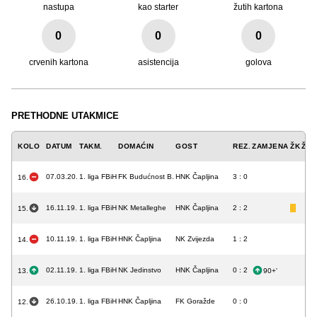
nastupa
kao starter
žutih kartona
0
0
0
crvenih kartona
asistencija
golova
PRETHODNE UTAKMICE
KOLO
DATUM
TAKM.
DOMAĆIN
GOST
REZ.
ZAMJENA
ŽK
ŽCK
07.03.20.
1. liga FBiH
FK Budućnost B.
HNK Čapljina
3 : 0
16.
16.11.19.
1. liga FBiH
NK Metalleghe
HNK Čapljina
2 : 2
15.
10.11.19.
1. liga FBiH
HNK Čapljina
NK Zvijezda
1 : 2
14.
02.11.19.
1. liga FBiH
NK Jedinstvo
HNK Čapljina
0 : 2
13.
90+'
26.10.19.
1. liga FBiH
HNK Čapljina
FK Goražde
0 : 0
12.