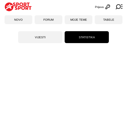
Prijava
Otvori profi
Ot
NOVO
FORUM
MOJE TEME
TABELE
VIJESTI
STATISTIKA