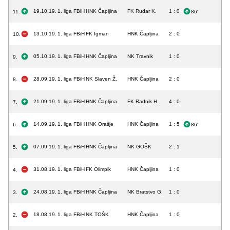
19.10.19.
1. liga FBiH
HNK Čapljina
FK Rudar K.
1 : 0
11.
86'
13.10.19.
1. liga FBiH
FK Igman
HNK Čapljina
2 : 0
10.
05.10.19.
1. liga FBiH
HNK Čapljina
NK Travnik
1 : 0
9.
28.09.19.
1. liga FBiH
NK Slaven Ž.
HNK Čapljina
2 : 0
8.
21.09.19.
1. liga FBiH
HNK Čapljina
FK Radnik H.
4 : 0
7.
14.09.19.
1. liga FBiH
HNK Orašje
HNK Čapljina
1 : 5
6.
86'
07.09.19.
1. liga FBiH
HNK Čapljina
NK GOŠK
2 : 1
5.
31.08.19.
1. liga FBiH
FK Olimpik
HNK Čapljina
1 : 0
4.
24.08.19.
1. liga FBiH
HNK Čapljina
NK Bratstvo G.
1 : 0
3.
18.08.19.
1. liga FBiH
NK TOŠK
HNK Čapljina
1 : 0
2.