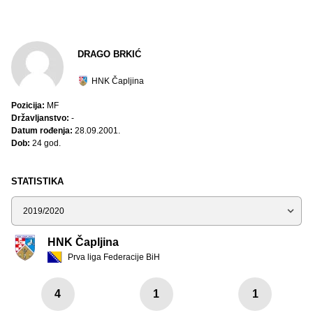
DRAGO BRKIĆ
HNK Čapljina
Pozicija:
MF
Državljanstvo:
-
Datum rođenja:
28.09.2001.
Dob:
24 god.
STATISTIKA
Sezona
HNK Čapljina
Prva liga Federacije BiH
4
1
1