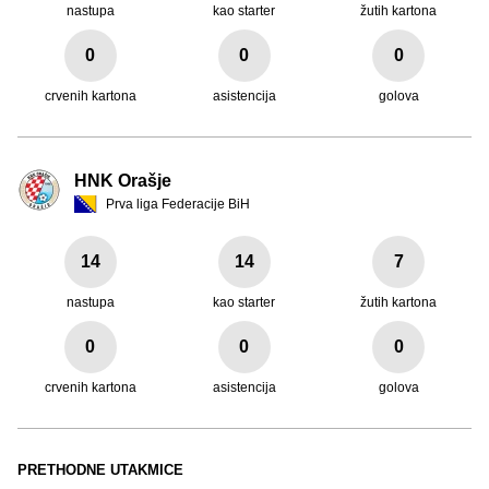
nastupa
kao starter
žutih kartona
0
0
0
crvenih kartona
asistencija
golova
HNK Orašje
Prva liga Federacije BiH
14
14
7
nastupa
kao starter
žutih kartona
0
0
0
crvenih kartona
asistencija
golova
PRETHODNE UTAKMICE