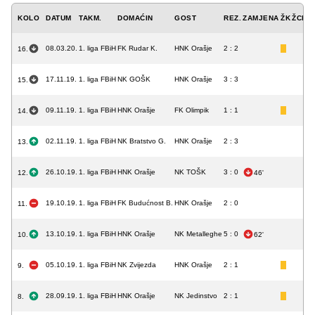
KOLO
DATUM
TAKM.
DOMAĆIN
GOST
REZ.
ZAMJENA
ŽK
ŽCK
C
08.03.20.
1. liga FBiH
FK Rudar K.
HNK Orašje
2 : 2
16.
17.11.19.
1. liga FBiH
NK GOŠK
HNK Orašje
3 : 3
15.
09.11.19.
1. liga FBiH
HNK Orašje
FK Olimpik
1 : 1
14.
02.11.19.
1. liga FBiH
NK Bratstvo G.
HNK Orašje
2 : 3
13.
26.10.19.
1. liga FBiH
HNK Orašje
NK TOŠK
3 : 0
12.
46'
19.10.19.
1. liga FBiH
FK Budućnost B.
HNK Orašje
2 : 0
11.
13.10.19.
1. liga FBiH
HNK Orašje
NK Metalleghe
5 : 0
10.
62'
05.10.19.
1. liga FBiH
NK Zvijezda
HNK Orašje
2 : 1
9.
28.09.19.
1. liga FBiH
HNK Orašje
NK Jedinstvo
2 : 1
8.