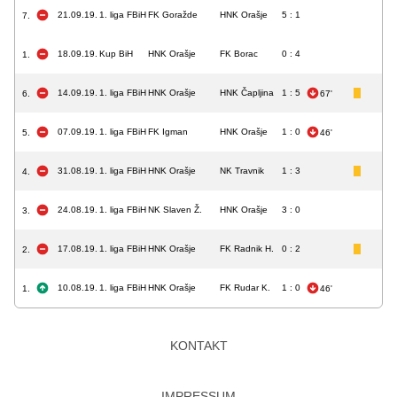
21.09.19.
1. liga FBiH
FK Goražde
HNK Orašje
5 : 1
7.
18.09.19.
Kup BiH
HNK Orašje
FK Borac
0 : 4
1.
14.09.19.
1. liga FBiH
HNK Orašje
HNK Čapljina
1 : 5
6.
67'
07.09.19.
1. liga FBiH
FK Igman
HNK Orašje
1 : 0
5.
46'
31.08.19.
1. liga FBiH
HNK Orašje
NK Travnik
1 : 3
4.
24.08.19.
1. liga FBiH
NK Slaven Ž.
HNK Orašje
3 : 0
3.
17.08.19.
1. liga FBiH
HNK Orašje
FK Radnik H.
0 : 2
2.
10.08.19.
1. liga FBiH
HNK Orašje
FK Rudar K.
1 : 0
1.
46'
KONTAKT
IMPRESSUM