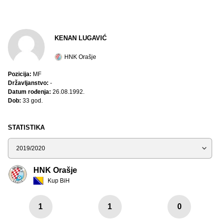
KENAN LUGAVIĆ
HNK Orašje
Pozicija:
MF
Državljanstvo:
-
Datum rođenja:
26.08.1992.
Dob:
33 god.
STATISTIKA
Sezona
HNK Orašje
Kup BiH
1
1
0