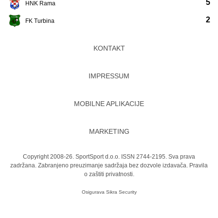
5
HNK Rama
2
FK Turbina
KONTAKT
IMPRESSUM
MOBILNE APLIKACIJE
MARKETING
Copyright 2008-26. SportSport d.o.o. ISSN 2744-2195. Sva prava
zadržana. Zabranjeno preuzimanje sadržaja bez dozvole izdavača.
Pravila
o zaštiti privatnosti.
Osigurava
Sikra Security