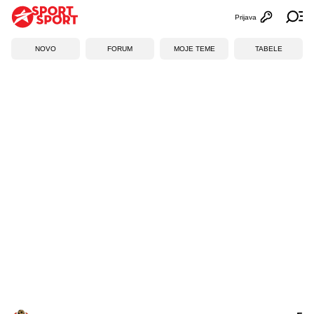
Prijava
Otvori profi
Ot
NOVO
FORUM
MOJE TEME
TABELE