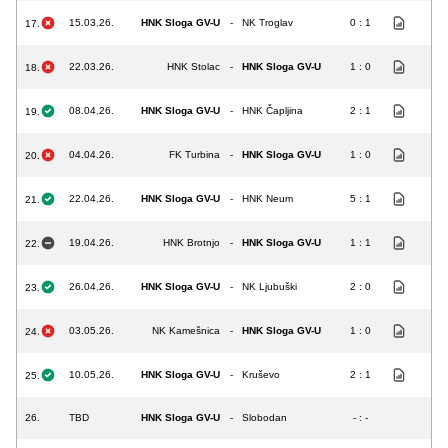
15.03.26.
HNK Sloga GV-U
-
NK Troglav
0 : 1
17.
22.03.26.
HNK Stolac
-
HNK Sloga GV-U
1 : 0
18.
08.04.26.
HNK Sloga GV-U
-
HNK Čapljina
2 : 1
19.
04.04.26.
FK Turbina
-
HNK Sloga GV-U
1 : 0
20.
22.04.26.
HNK Sloga GV-U
-
HNK Neum
5 : 1
21.
19.04.26.
HNK Brotnjo
-
HNK Sloga GV-U
1 : 1
22.
26.04.26.
HNK Sloga GV-U
-
NK Ljubuški
2 : 0
23.
03.05.26.
NK Kamešnica
-
HNK Sloga GV-U
1 : 0
24.
10.05.26.
HNK Sloga GV-U
-
Kruševo
2 : 1
25.
26.
TBD
HNK Sloga GV-U
-
Slobodan
- : -