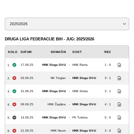
Sezona
DRUGA LIGA FEDERACIJE BIH - JUG: 2025/2026
KOLO
DATUM
DOMAĆIN
GOST
REZ
17.08.25.
HNK Sloga GV-U
-
HNK Rama
1 : 0
1.
03.09.25.
NK Troglav
-
HNK Sloga GV-U
3 : 1
2.
31.08.25.
HNK Sloga GV-U
-
HNK Stolac
3 : 1
3.
06.09.25.
HNK Čapljina
-
HNK Sloga GV-U
4 : 1
4.
14.09.25.
HNK Sloga GV-U
-
FK Turbina
0 : 0
5.
21.09.25.
HNK Neum
-
HNK Sloga GV-U
3 : 0
6.