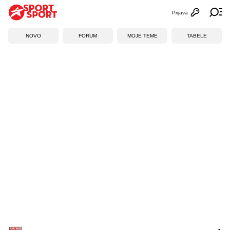
Prijava
Otvori profi
Ot
NOVO
FORUM
MOJE TEME
TABELE