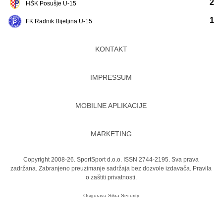
2
HŠK Posušje U-15
1
FK Radnik Bijeljina U-15
KONTAKT
IMPRESSUM
MOBILNE APLIKACIJE
MARKETING
Copyright 2008-26. SportSport d.o.o. ISSN 2744-2195. Sva prava
zadržana. Zabranjeno preuzimanje sadržaja bez dozvole izdavača.
Pravila
o zaštiti privatnosti.
Osigurava
Sikra Security