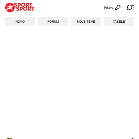
Prijava
Otvori profi
Ot
NOVO
FORUM
MOJE TEME
TABELE