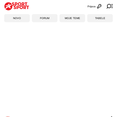
Prijava
Otvori profi
Ot
NOVO
FORUM
MOJE TEME
TABELE