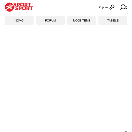
Prijava
Otvori profi
Ot
NOVO
FORUM
MOJE TEME
TABELE