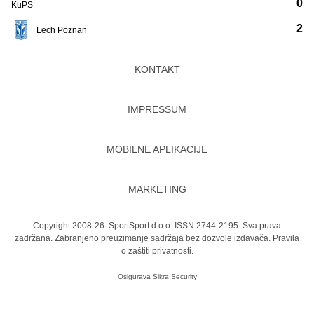
0
KuPS
2
Lech Poznan
KONTAKT
IMPRESSUM
MOBILNE APLIKACIJE
MARKETING
Copyright 2008-26. SportSport d.o.o. ISSN 2744-2195. Sva prava
zadržana. Zabranjeno preuzimanje sadržaja bez dozvole izdavača.
Pravila
o zaštiti privatnosti.
Osigurava
Sikra Security