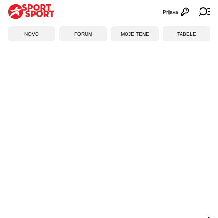
Prijava
Otvori profi
Ot
NOVO
FORUM
MOJE TEME
TABELE