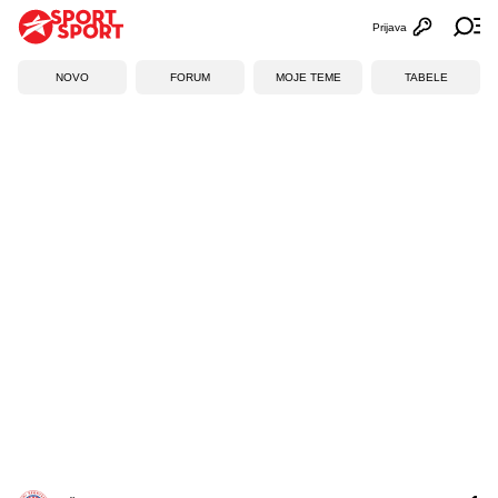
Prijava
Otvori profi
Ot
NOVO
FORUM
MOJE TEME
TABELE