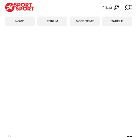
Prijava
Otvori profi
Ot
NOVO
FORUM
MOJE TEME
TABELE