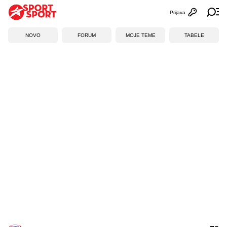
Prijava
Otvori profi
Ot
NOVO
FORUM
MOJE TEME
TABELE