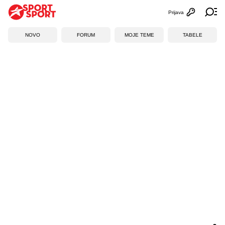
Prijava
Otvori profi
Ot
NOVO
FORUM
MOJE TEME
TABELE