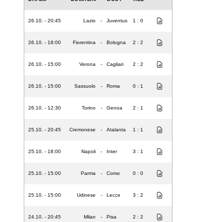
26.10. - 20:45
Lazio
-
Juventus
1 : 0
26.10. - 18:00
Fiorentina
-
Bologna
2 : 2
26.10. - 15:00
Verona
-
Cagliari
2 : 2
26.10. - 15:00
Sassuolo
-
Roma
0 : 1
26.10. - 12:30
Torino
-
Genoa
2 : 1
25.10. - 20:45
Cremonese
-
Atalanta
1 : 1
25.10. - 18:00
Napoli
-
Inter
3 : 1
25.10. - 15:00
Parma
-
Como
0 : 0
25.10. - 15:00
Udinese
-
Lecce
3 : 2
24.10. - 20:45
Milan
-
Pisa
2 : 2