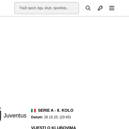
Otvori profil
Pretraga
Otvori
SERIE A - 8. KOLO
Juventus
Datum:
26.10.25. (20:45)
VIJESTI O KLUBOVIMA