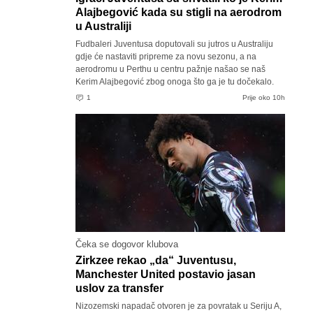
Alajbegović kada su stigli na aerodrom
u Australiji
Fudbaleri Juventusa doputovali su jutros u Australiju
gdje će nastaviti pripreme za novu sezonu, a na
aerodromu u Perthu u centru pažnje našao se naš
Kerim Alajbegović zbog onoga što ga je tu dočekalo.
1
Prije oko 10h
Čeka se dogovor klubova
Zirkzee rekao „da“ Juventusu,
Manchester United postavio jasan
uslov za transfer
Nizozemski napadač otvoren je za povratak u Seriju A,