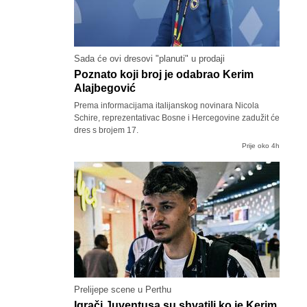
Sada će ovi dresovi "planuti" u prodaji
Poznato koji broj je odabrao Kerim
Alajbegović
Prema informacijama italijanskog novinara Nicola
Schire, reprezentativac Bosne i Hercegovine zadužit će
dres s brojem 17.
Prije oko 4h
Prelijepe scene u Perthu
Igrači Juventusa su shvatili ko je Kerim