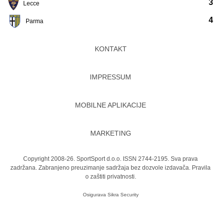
3
Lecce
4
Parma
KONTAKT
IMPRESSUM
MOBILNE APLIKACIJE
MARKETING
Copyright 2008-26. SportSport d.o.o. ISSN 2744-2195. Sva prava
zadržana. Zabranjeno preuzimanje sadržaja bez dozvole izdavača.
Pravila
o zaštiti privatnosti.
Osigurava
Sikra Security