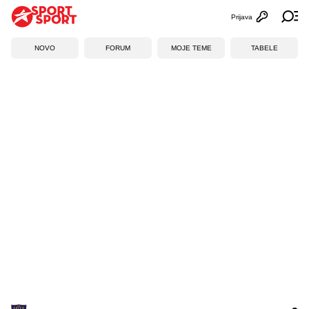
Prijava
Otvori profi
Ot
NOVO
FORUM
MOJE TEME
TABELE