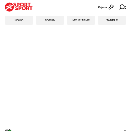
Prijava
Otvori profi
Ot
NOVO
FORUM
MOJE TEME
TABELE