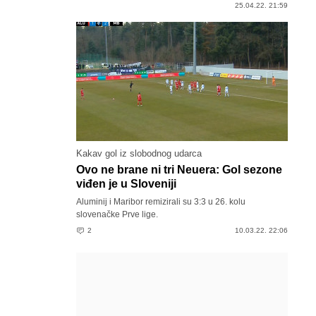
25.04.22. 21:59
Kakav gol iz slobodnog udarca
Ovo ne brane ni tri Neuera: Gol sezone
viđen je u Sloveniji
Aluminij i Maribor remizirali su 3:3 u 26. kolu
slovenačke Prve lige.
2
10.03.22. 22:06