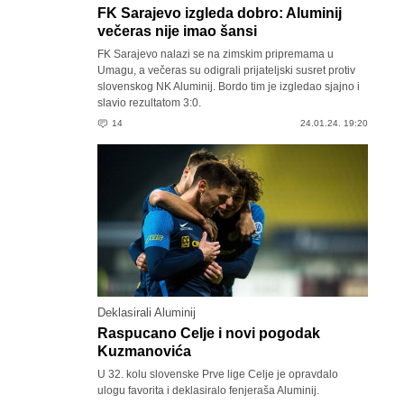
FK Sarajevo izgleda dobro: Aluminij
večeras nije imao šansi
FK Sarajevo nalazi se na zimskim pripremama u
Umagu, a večeras su odigrali prijateljski susret protiv
slovenskog NK Aluminij. Bordo tim je izgledao sjajno i
slavio rezultatom 3:0.
14
24.01.24. 19:20
Deklasirali Aluminij
Raspucano Celje i novi pogodak
Kuzmanovića
U 32. kolu slovenske Prve lige Celje je opravdalo
ulogu favorita i deklasiralo fenjeraša Aluminij.