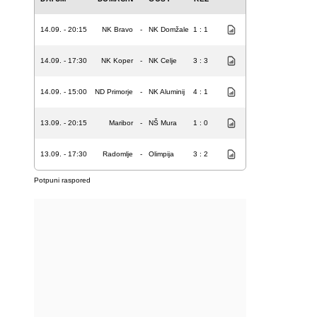
14.09. - 20:15
NK Bravo
-
NK Domžale
1 : 1
14.09. - 17:30
NK Koper
-
NK Celje
3 : 3
14.09. - 15:00
ND Primorje
-
NK Aluminij
4 : 1
13.09. - 20:15
Maribor
-
NŠ Mura
1 : 0
13.09. - 17:30
Radomlje
-
Olimpija
3 : 2
Potpuni raspored