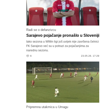
Radi se o defanzivcu
Sarajevo pojačanje pronašlo u Sloveniji
Iako sezona u WWin ligi još uvijek nije završena čelnici
FK Sarajevo već su u potrazi za pojačanjima za
narednu sezonu.
6
23.05.26. 17:29
Pripremna utakmica u Umagu