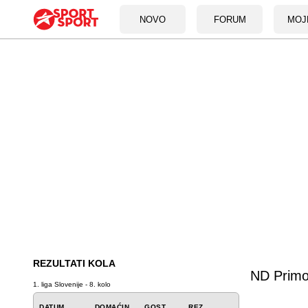
NOVO
FORUM
MOJ
REZULTATI KOLA
ND Primo
1. liga Slovenije - 8. kolo
DATUM
DOMAĆIN
GOST
REZ