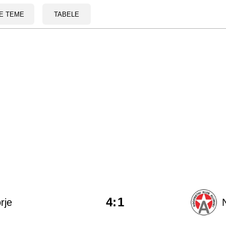
E TEME
TABELE
4
:
1
rje