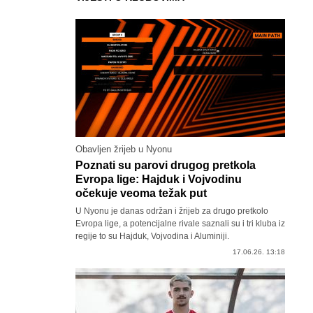
Obavljen žrijeb u Nyonu
Poznati su parovi drugog pretkola
Evropa lige: Hajduk i Vojvodinu
očekuje veoma težak put
U Nyonu je danas održan i žrijeb za drugo pretkolo
Evropa lige, a potencijalne rivale saznali su i tri kluba iz
regije to su Hajduk, Vojvodina i Aluminiji.
17.06.26. 13:18