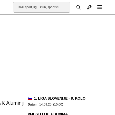
Otvori profil
Pretraga
Otvori
1. LIGA SLOVENIJE - 8. KOLO
NK Aluminij
Datum:
14.09.25. (15:00)
VIJESTI O KLUBOVIMA