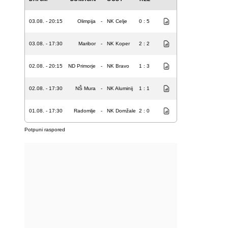
03.08. - 20:15
Olimpija
-
NK Celje
0 : 5
03.08. - 17:30
Maribor
-
NK Koper
2 : 2
02.08. - 20:15
ND Primorje
-
NK Bravo
1 : 3
02.08. - 17:30
NŠ Mura
-
NK Aluminij
1 : 1
01.08. - 17:30
Radomlje
-
NK Domžale
2 : 0
Potpuni raspored