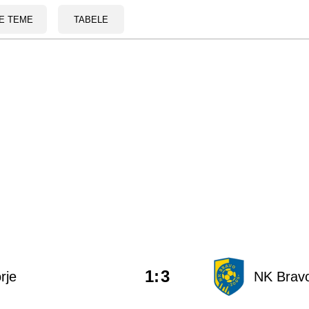
E TEME
TABELE
1
:
3
rje
NK Brav