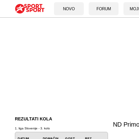
NOVO
FORUM
MOJ
REZULTATI KOLA
ND Primo
1. liga Slovenije - 3. kolo
DATUM
DOMAĆIN
GOST
REZ