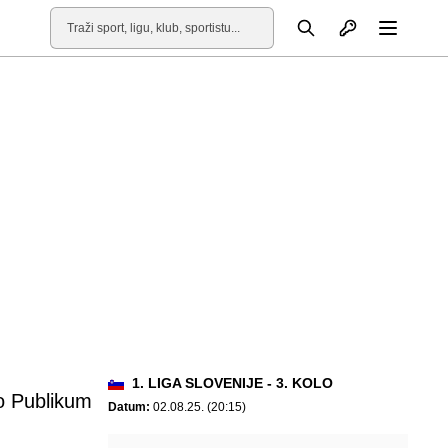
Otvori profil
Pretraga
Otvori
1. LIGA SLOVENIJE - 3. KOLO
o Publikum
Datum:
02.08.25. (20:15)