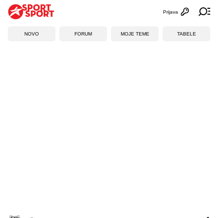
Prijava
Otvori profi
Ot
NOVO
FORUM
MOJE TEME
TABELE