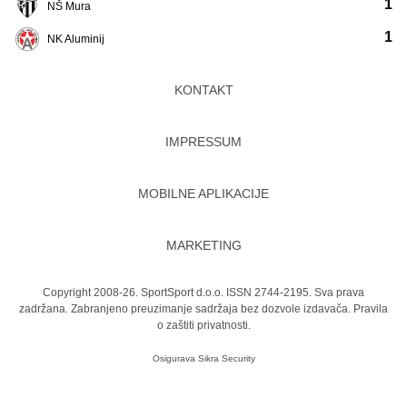
1
NŠ Mura
1
NK Aluminij
KONTAKT
IMPRESSUM
MOBILNE APLIKACIJE
MARKETING
Copyright 2008-26. SportSport d.o.o. ISSN 2744-2195. Sva prava
zadržana. Zabranjeno preuzimanje sadržaja bez dozvole izdavača.
Pravila
o zaštiti privatnosti.
Osigurava
Sikra Security