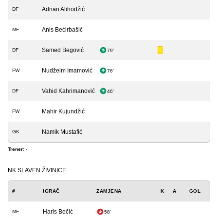
Adnan Alihodžić
DF
Anis Bećirbašić
MF
Samed Begović
DF
79'
Nudžeim Imamović
FW
76'
Vahid Kahrimanović
DF
46'
Mahir Kujundžić
FW
Namik Mustafić
GK
Trener:
-
NK SLAVEN ŽIVINICE
#
IGRAČ
ZAMJENA
K
A
GOL
Haris Bečić
MF
58'