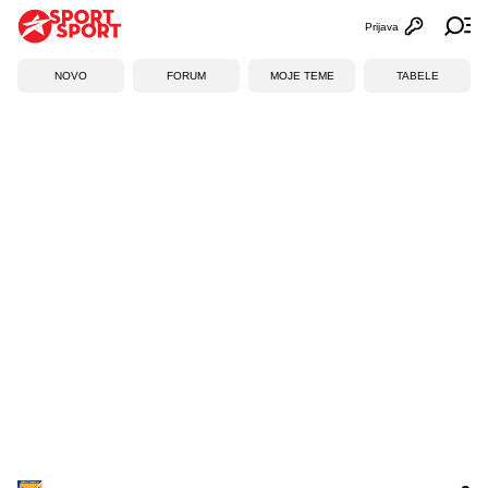
Prijava
Otvori profi
Ot
NOVO
FORUM
MOJE TEME
TABELE