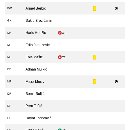
Armel Berbić
FW
Sakib Brezičanin
GK
Haris Hodžić
MF
49'
Edin Junuzović
MF
Enis Mašić
MF
73'
Adnan Mujkić
DF
Mirza Musić
MF
Semir Suljić
DF
Pero Tešić
DF
Davor Todorović
DF