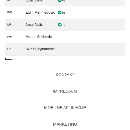
Eldar Delić
MF
49'
Eldin Mehmedović
FW
58'
Amar Nišić
MF
73'
Mirnes Salihović
FW
Aziz Sulejmanović
GK
Trener:
-
KONTAKT
IMPRESSUM
MOBILNE APLIKACIJE
MARKETING