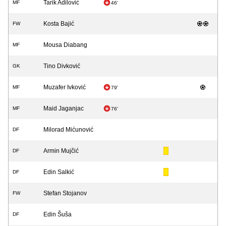
Tarik Adilović
MF
46'
Kosta Bajić
FW
Mousa Diabang
MF
Tino Divković
GK
Muzafer Ivković
MF
79'
Maid Jaganjac
MF
76'
Milorad Mićunović
DF
Armin Mujčić
DF
Edin Salkić
DF
Stefan Stojanov
FW
Edin Šuša
DF