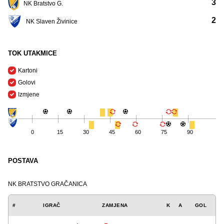
3
NK Bratstvo G.
2
NK Slaven Živinice
TOK UTAKMICE
Kartoni
Golovi
Izmjene
0
15
30
45
60
75
90
POSTAVA
NK BRATSTVO GRAČANICA
#
IGRAČ
ZAMJENA
K
A
GOL