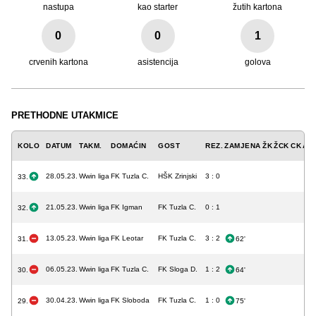
nastupa
kao starter
žutih kartona
0
0
1
crvenih kartona
asistencija
golova
PRETHODNE UTAKMICE
KOLO
DATUM
TAKM.
DOMAĆIN
GOST
REZ.
ZAMJENA
ŽK
ŽCK
CK
A
G
28.05.23.
Wwin liga
FK Tuzla C.
HŠK Zrinjski
3 : 0
33.
21.05.23.
Wwin liga
FK Igman
FK Tuzla C.
0 : 1
32.
13.05.23.
Wwin liga
FK Leotar
FK Tuzla C.
3 : 2
31.
62'
06.05.23.
Wwin liga
FK Tuzla C.
FK Sloga D.
1 : 2
30.
64'
30.04.23.
Wwin liga
FK Sloboda
FK Tuzla C.
1 : 0
29.
75'