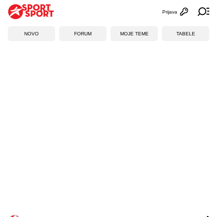
Prijava
Otvori profi
Ot
NOVO
FORUM
MOJE TEME
TABELE