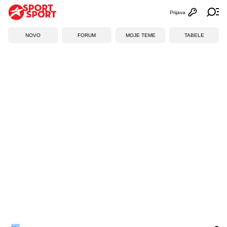
Prijava
Otvori profi
Ot
NOVO
FORUM
MOJE TEME
TABELE