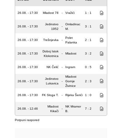
26.08. - 17:30
Mladost 78
-
Vražići
1 : 1
Jedinstvo
Omladinac
26.08. - 17:30
-
3 : 1
1952
M.
Polet
26.08. - 17:30
Trešnjevka
-
2 : 1
Palanka
Doboj Istok
26.08. - 17:30
-
Mladost
3 : 2
Klokotnica
26.08. - 17:30
NK Čelić
-
Ingram
0 : 5
Mladost
Jedinstvo
26.08. - 17:30
-
Gornje
2 : 3
Lukavica
Živinice
26.08. - 17:30
FK Sloga T.
-
Rijeka Šerići
1 : 0
Mladost
NK Mramor
26.08. - 12:46
-
7 : 2
Kikači
B.
Potpuni raspored