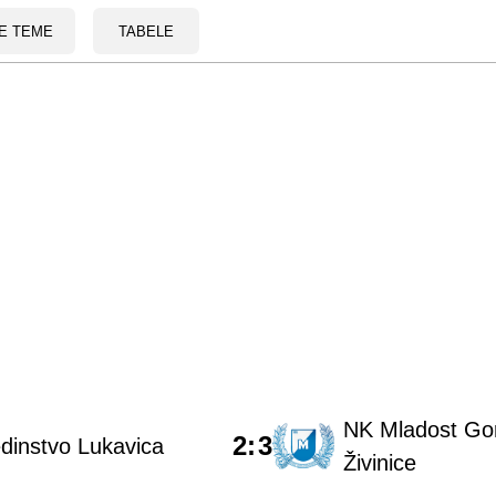
E TEME
TABELE
NK Mladost Go
2
:
3
dinstvo Lukavica
Živinice