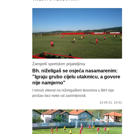
Zamjerili sportskim prijateljima
Bh. niželigaš se osjeća nasamarenim:
"Igraju grubo cijelu utakmicu, a govore
nije namjerno"
I minuli vikend na niželigaškim terenima u BiH nije
prošao bez neke od zanimljivosti.
10.05.21. 10:31