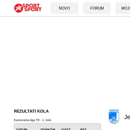
NOVO
FORUM
MOJ
REZULTATI KOLA
Je
Kantonalna liga TK - 1. kolo
DATUM
DOMAĆIN
GOST
REZ