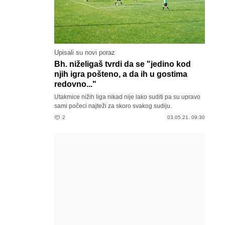
Upisali su novi poraz
Bh. niželigaš tvrdi da se "jedino kod
njih igra pošteno, a da ih u gostima
redovno..."
Utakmice nižih liga nikad nije lako suditi pa su upravo
sami počeci najteži za skoro svakog sudiju.
2
03.05.21. 09:30