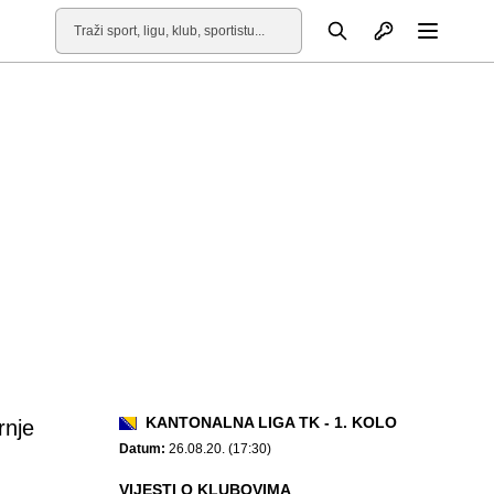
Otvori profil
Pretraga
Otvori
KANTONALNA LIGA TK - 1. KOLO
rnje
Datum:
26.08.20. (17:30)
VIJESTI O KLUBOVIMA