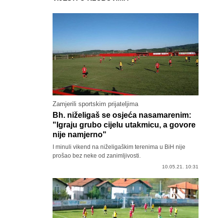
Zamjerili sportskim prijateljima
Bh. niželigaš se osjeća nasamarenim:
"Igraju grubo cijelu utakmicu, a govore
nije namjerno"
I minuli vikend na niželigaškim terenima u BiH nije
prošao bez neke od zanimljivosti.
10.05.21. 10:31