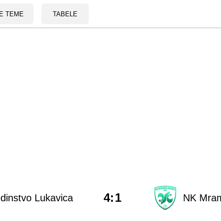
E TEME
TABELE
4
:
1
dinstvo Lukavica
NK Mram