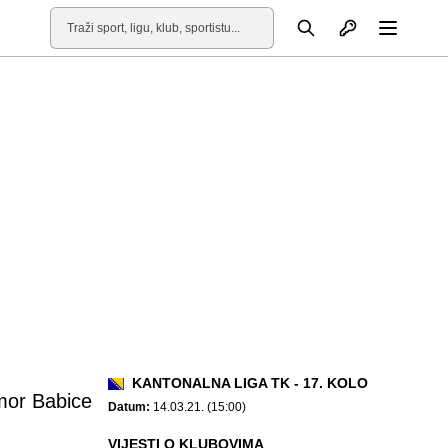
Otvori profil
Pretraga
Otvori
KANTONALNA LIGA TK - 17. KOLO
or Babice
Datum:
14.03.21. (15:00)
VIJESTI O KLUBOVIMA