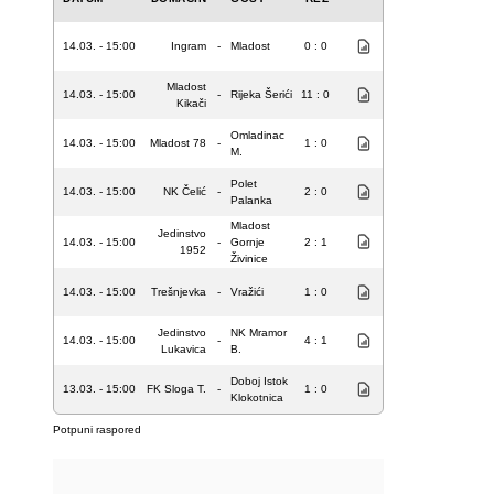
14.03. - 15:00
Ingram
-
Mladost
0 : 0
Mladost
14.03. - 15:00
-
Rijeka Šerići
11 : 0
Kikači
Omladinac
14.03. - 15:00
Mladost 78
-
1 : 0
M.
Polet
14.03. - 15:00
NK Čelić
-
2 : 0
Palanka
Mladost
Jedinstvo
14.03. - 15:00
-
Gornje
2 : 1
1952
Živinice
14.03. - 15:00
Trešnjevka
-
Vražići
1 : 0
Jedinstvo
NK Mramor
14.03. - 15:00
-
4 : 1
Lukavica
B.
Doboj Istok
13.03. - 15:00
FK Sloga T.
-
1 : 0
Klokotnica
Potpuni raspored