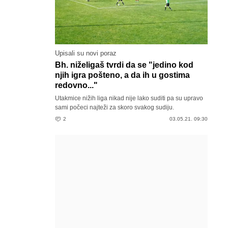
Upisali su novi poraz
Bh. niželigaš tvrdi da se "jedino kod
njih igra pošteno, a da ih u gostima
redovno..."
Utakmice nižih liga nikad nije lako suditi pa su upravo
sami počeci najteži za skoro svakog sudiju.
2
03.05.21. 09:30