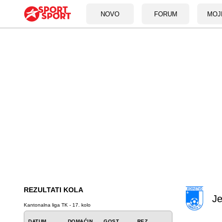
NOVO
FORUM
MOJ
REZULTATI KOLA
Je
Kantonalna liga TK - 17. kolo
DATUM
DOMAĆIN
GOST
REZ