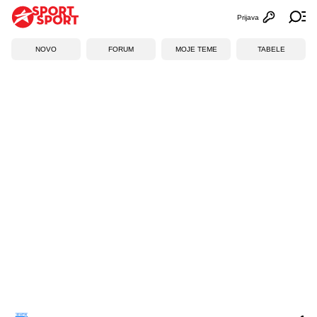
Prijava
Otvori profi
Ot
NOVO
FORUM
MOJE TEME
TABELE