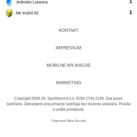
1
Jedinstvo Lukavica
1
NK Vražići 92
KONTAKT
IMPRESSUM
MOBILNE APLIKACIJE
MARKETING
Copyright 2008-26. SportSport d.o.o. ISSN 2744-2195. Sva prava
zadržana. Zabranjeno preuzimanje sadržaja bez dozvole izdavača.
Pravila
o zaštiti privatnosti.
Osigurava
Sikra Security