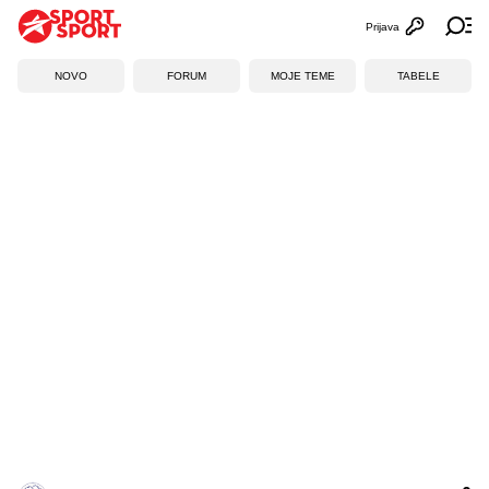
Prijava
Otvori profi
Ot
NOVO
FORUM
MOJE TEME
TABELE