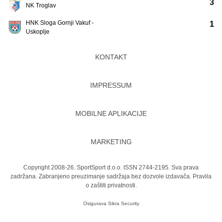
3
NK Troglav
HNK Sloga Gornji Vakuf -
1
Uskoplje
KONTAKT
IMPRESSUM
MOBILNE APLIKACIJE
MARKETING
Copyright 2008-26. SportSport d.o.o. ISSN 2744-2195. Sva prava
zadržana. Zabranjeno preuzimanje sadržaja bez dozvole izdavača.
Pravila
o zaštiti privatnosti.
Osigurava
Sikra Security