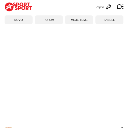
Prijava
Otvori profi
Ot
NOVO
FORUM
MOJE TEME
TABELE