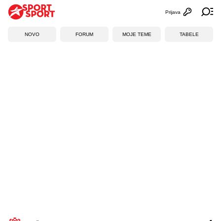
Prijava
Otvori profi
Ot
NOVO
FORUM
MOJE TEME
TABELE