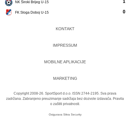
1
NK Široki Brijeg U-15
0
FK Sloga Doboj U-15
KONTAKT
IMPRESSUM
MOBILNE APLIKACIJE
MARKETING
Copyright 2008-26. SportSport d.o.o. ISSN 2744-2195. Sva prava
zadržana. Zabranjeno preuzimanje sadržaja bez dozvole izdavača.
Pravila
o zaštiti privatnosti.
Osigurava
Sikra Security