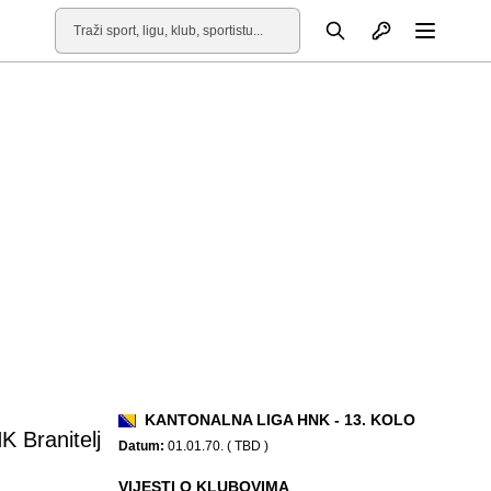
Otvori profil
Pretraga
Otvori
KANTONALNA LIGA HNK - 13. KOLO
K Branitelj
Datum:
01.01.70. ( TBD )
VIJESTI O KLUBOVIMA