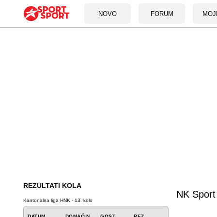
NOVO
FORUM
MOJ
REZULTATI KOLA
NK Sport 
Kantonalna liga HNK - 13. kolo
DATUM
DOMAĆIN
GOST
REZ