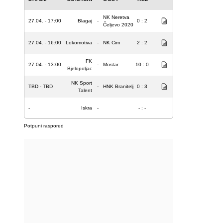
NK Neretva
27.04. - 17:00
Blagaj
-
0 : 2
Čeljevo 2020
27.04. - 16:00
Lokomotiva
-
NK Cim
2 : 2
FK
27.04. - 13:00
-
Mostar
10 : 0
Bjelopoljac
NK Sport
TBD - TBD
-
HNK Branitelj
0 : 3
Talent
-
Iskra
-
- : -
Potpuni raspored