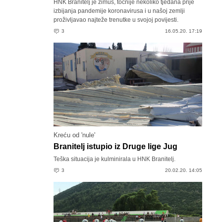
HNK Branitelj je zimus, točnije nekoliko tjedana prije
izbijanja pandemije koronavirusa i u našoj zemlji
proživljavao najteže trenutke u svojoj povijesti.
3
16.05.20. 17:19
Kreću od 'nule'
Branitelj istupio iz Druge lige Jug
Teška situacija je kulminirala u HNK Branitelj.
3
20.02.20. 14:05