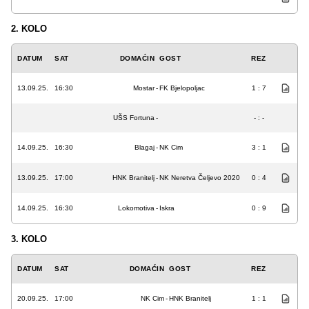
2. KOLO
DATUM
SAT
DOMAĆIN
GOST
REZ
13.09.25.
16:30
Mostar
-
FK Bjelopoljac
1 : 7
UŠS Fortuna
-
- : -
14.09.25.
16:30
Blagaj
-
NK Cim
3 : 1
13.09.25.
17:00
HNK Branitelj
-
NK Neretva Čeljevo 2020
0 : 4
14.09.25.
16:30
Lokomotiva
-
Iskra
0 : 9
3. KOLO
DATUM
SAT
DOMAĆIN
GOST
REZ
20.09.25.
17:00
NK Cim
-
HNK Branitelj
1 : 1