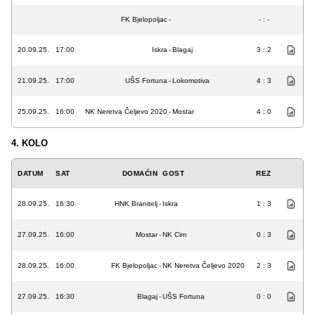
FK Bjelopoljac
-
- : -
20.09.25.
17:00
Iskra
-
Blagaj
3 : 2
21.09.25.
17:00
UŠS Fortuna
-
Lokomotiva
4 : 3
25.09.25.
16:00
NK Neretva Čeljevo 2020
-
Mostar
4 : 0
4. KOLO
DATUM
SAT
DOMAĆIN
GOST
REZ
28.09.25.
16:30
HNK Branitelj
-
Iskra
1 : 3
27.09.25.
16:00
Mostar
-
NK Cim
0 : 3
28.09.25.
16:00
FK Bjelopoljac
-
NK Neretva Čeljevo 2020
2 : 3
27.09.25.
16:30
Blagaj
-
UŠS Fortuna
0 : 0