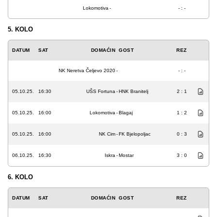
Lokomotiva
-
- : -
5. KOLO
DATUM
SAT
DOMAĆIN
GOST
REZ
NK Neretva Čeljevo 2020
-
- : -
05.10.25.
16:30
UŠS Fortuna
-
HNK Branitelj
2 : 1
05.10.25.
16:00
Lokomotiva
-
Blagaj
1 : 2
05.10.25.
16:00
NK Cim
-
FK Bjelopoljac
0 : 3
06.10.25.
16:30
Iskra
-
Mostar
3 : 0
6. KOLO
DATUM
SAT
DOMAĆIN
GOST
REZ