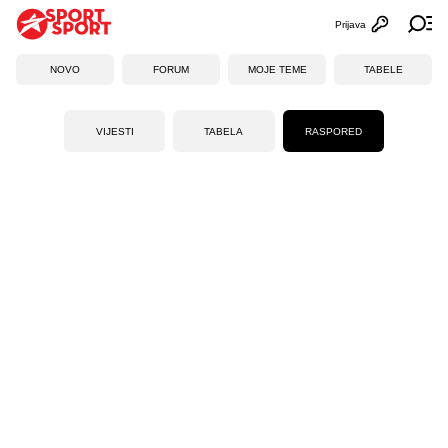
Prijava
Otvori profi
Ot
NOVO
FORUM
MOJE TEME
TABELE
VIJESTI
TABELA
RASPORED