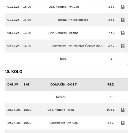
01.11.25.
18:00
UŠS Fortuna
-
NK Cim
2 : 3
01.11.25.
14:30
Blagaj
-
FK Bjelopoljac
3 : 1
08.11.25.
13:30
HNK Branitelj
-
Mostar
7 : 0
02.11.25.
14:00
Lokomotiva
-
NK Neretva Čeljevo 2020
3 : 7
Iskra
-
- : -
10. KOLO
DATUM
SAT
DOMAĆIN
GOST
REZ
Mostar
-
- : -
28.03.26.
15:00
UŠS Fortuna
-
Iskra
10 : 1
29.03.26.
16:30
Lokomotiva
-
NK Cim
3 : 2