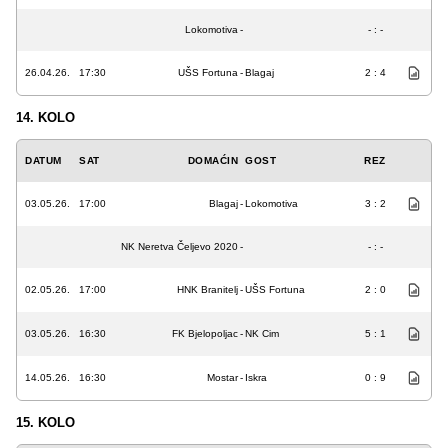
Lokomotiva
-
- : -
26.04.26.
17:30
UŠS Fortuna
-
Blagaj
2 : 4
14. KOLO
DATUM
SAT
DOMAĆIN
GOST
REZ
03.05.26.
17:00
Blagaj
-
Lokomotiva
3 : 2
NK Neretva Čeljevo 2020
-
- : -
02.05.26.
17:00
HNK Branitelj
-
UŠS Fortuna
2 : 0
03.05.26.
16:30
FK Bjelopoljac
-
NK Cim
5 : 1
14.05.26.
16:30
Mostar
-
Iskra
0 : 9
15. KOLO