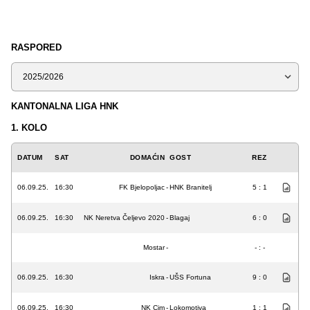
RASPORED
Sezona
KANTONALNA LIGA HNK
1. KOLO
DATUM
SAT
DOMAĆIN
GOST
REZ
06.09.25.
16:30
FK Bjelopoljac
-
HNK Branitelj
5 : 1
06.09.25.
16:30
NK Neretva Čeljevo 2020
-
Blagaj
6 : 0
Mostar
-
- : -
06.09.25.
16:30
Iskra
-
UŠS Fortuna
9 : 0
06.09.25.
16:30
NK Cim
-
Lokomotiva
1 : 1