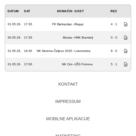
DATUM
SAT
DOMAĆIN
GOST
REZ
31.05.26.
17:30
FK Bjelopoljac
-
Blagaj
4 : 1
30.05.26.
17:30
Mostar
-
HNK Branitelj
0 : 5
31.05.26.
16:30
NK Neretva Čeljevo 2020
-
Lokomotiva
8 : 0
31.05.26.
17:00
NK Cim
-
UŠS Fortuna
5 : 1
KONTAKT
IMPRESSUM
MOBILNE APLIKACIJE