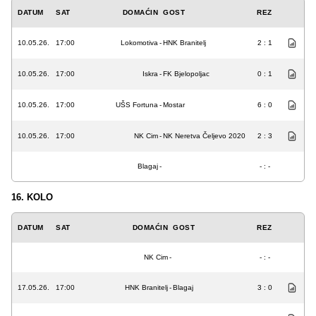
DATUM
SAT
DOMAĆIN
GOST
REZ
10.05.26.
17:00
Lokomotiva
-
HNK Branitelj
2 : 1
10.05.26.
17:00
Iskra
-
FK Bjelopoljac
0 : 1
10.05.26.
17:00
UŠS Fortuna
-
Mostar
6 : 0
10.05.26.
17:00
NK Cim
-
NK Neretva Čeljevo 2020
2 : 3
Blagaj
-
- : -
16. KOLO
DATUM
SAT
DOMAĆIN
GOST
REZ
NK Cim
-
- : -
17.05.26.
17:00
HNK Branitelj
-
Blagaj
3 : 0