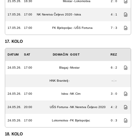
21.05.26.
16:30
Mostar
-
Lokomotiva
2 : 0
17.05.26.
17:00
NK Neretva Čeljevo 2020
-
Iskra
4 : 1
17.05.26.
17:00
FK Bjelopoljac
-
UŠS Fortuna
7 : 3
17. KOLO
DATUM
SAT
DOMAĆIN
GOST
REZ
24.05.26.
17:00
Blagaj
-
Mostar
6 : 2
HNK Branitelj
-
- : -
24.05.26.
17:00
Iskra
-
NK Cim
3 : 0
24.05.26.
20:00
UŠS Fortuna
-
NK Neretva Čeljevo 2020
4 : 2
24.05.26.
17:00
Lokomotiva
-
FK Bjelopoljac
0 : 3
18. KOLO