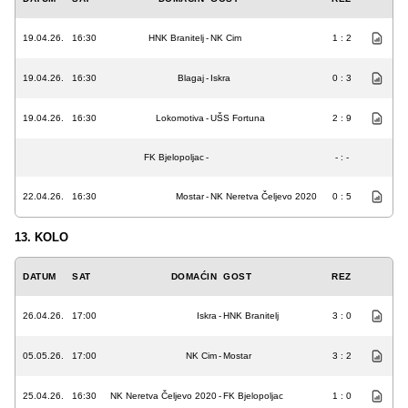
19.04.26.
16:30
HNK Branitelj
-
NK Cim
1 : 2
19.04.26.
16:30
Blagaj
-
Iskra
0 : 3
19.04.26.
16:30
Lokomotiva
-
UŠS Fortuna
2 : 9
FK Bjelopoljac
-
- : -
22.04.26.
16:30
Mostar
-
NK Neretva Čeljevo 2020
0 : 5
13. KOLO
DATUM
SAT
DOMAĆIN
GOST
REZ
26.04.26.
17:00
Iskra
-
HNK Branitelj
3 : 0
05.05.26.
17:00
NK Cim
-
Mostar
3 : 2
25.04.26.
16:30
NK Neretva Čeljevo 2020
-
FK Bjelopoljac
1 : 0