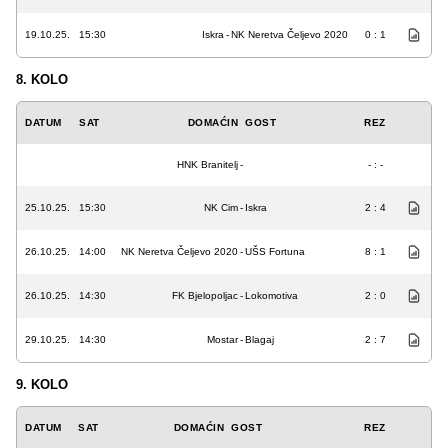
19.10.25.
15:30
Iskra
-
NK Neretva Čeljevo 2020
0 : 1
8. KOLO
DATUM
SAT
DOMAĆIN
GOST
REZ
HNK Branitelj
-
- : -
25.10.25.
15:30
NK Cim
-
Iskra
2 : 4
26.10.25.
14:00
NK Neretva Čeljevo 2020
-
UŠS Fortuna
8 : 1
26.10.25.
14:30
FK Bjelopoljac
-
Lokomotiva
2 : 0
29.10.25.
14:30
Mostar
-
Blagaj
2 : 7
9. KOLO
DATUM
SAT
DOMAĆIN
GOST
REZ