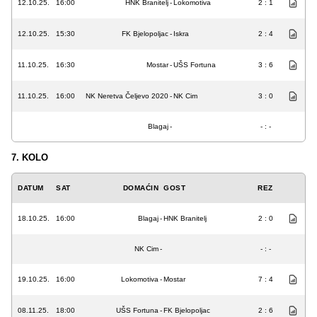
12.10.25.
16:00
HNK Branitelj
-
Lokomotiva
2 : 1
12.10.25.
15:30
FK Bjelopoljac
-
Iskra
2 : 4
11.10.25.
16:30
Mostar
-
UŠS Fortuna
3 : 6
11.10.25.
16:00
NK Neretva Čeljevo 2020
-
NK Cim
3 : 0
Blagaj
-
- : -
7. KOLO
DATUM
SAT
DOMAĆIN
GOST
REZ
18.10.25.
16:00
Blagaj
-
HNK Branitelj
2 : 0
NK Cim
-
- : -
19.10.25.
16:00
Lokomotiva
-
Mostar
7 : 4
08.11.25.
18:00
UŠS Fortuna
-
FK Bjelopoljac
2 : 6