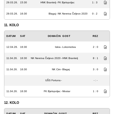
29.03.26.
15:30
HNK Branitelj
-
FK Bjelopoljac
1 : 3
29.03.26.
16:30
Blagaj
-
NK Neretva Čeljevo 2020
0 : 2
11. KOLO
DATUM
SAT
DOMAĆIN
GOST
REZ
12.04.26.
16:30
Iskra
-
Lokomotiva
2 : 0
11.04.26.
16:30
NK Neretva Čeljevo 2020
-
HNK Branitelj
8 : 1
11.04.26.
16:30
NK Cim
-
Blagaj
3 : 0
UŠS Fortuna
-
- : -
11.04.26.
16:30
FK Bjelopoljac
-
Mostar
1 : 0
12. KOLO
DATUM
SAT
DOMAĆIN
GOST
REZ