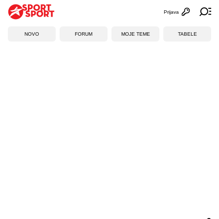
Prijava
Otvori profi
Ot
NOVO
FORUM
MOJE TEME
TABELE