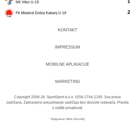
1
NK Vitez U-19
2
FK Mladost Doboj Kakanj U-19
KONTAKT
IMPRESSUM
MOBILNE APLIKACIJE
MARKETING
Copyright 2008-26. SportSport d.o.o. ISSN 2744-2195. Sva prava
zadržana. Zabranjeno preuzimanje sadržaja bez dozvole izdavača.
Pravila
o zaštiti privatnosti.
Osigurava
Sikra Security