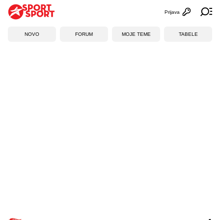
Prijava
Otvori profi
Ot
NOVO
FORUM
MOJE TEME
TABELE