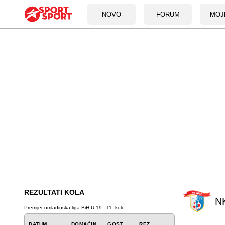
NOVO
FORUM
MOJ
REZULTATI KOLA
NK
Premijer omladinska liga BiH U-19 - 11. kolo
DATUM
DOMAĆIN
GOST
REZ