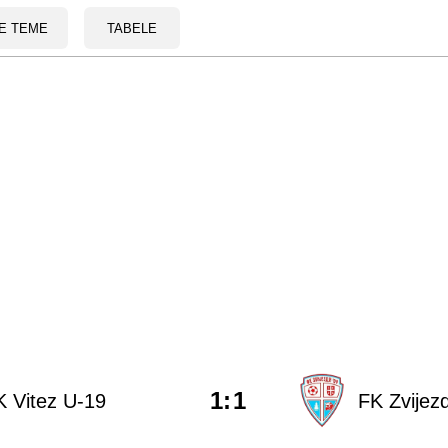
E TEME
TABELE
1
:
1
 Vitez U-19
FK Zvijez