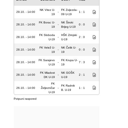
NK Vitez U-
FK Zvijezda-
29.10. - 14:00
-
1 : 1
19
09 U-19
FK Borac U-
NK Široki
28.10. - 14:00
-
0 : 0
19
Brijeg U-19
FK Sloboda
HŠK Zrinjski
28.10. - 14:00
-
2 : 0
U-19
U-19
FK Velež U-
NK Čelik U-
28.10. - 14:00
-
0 : 0
19
19
FK Sarajevo
FK Krupa U-
28.10. - 14:00
-
7 : 3
U-19
19
FK Mladost
NK GOŠK
28.10. - 14:00
-
2 : 1
DK U-19
U-19
FK
FK Radnik
26.10. - 14:00
Željezničar
-
1 : 1
B. U-19
U-19
Potpuni raspored