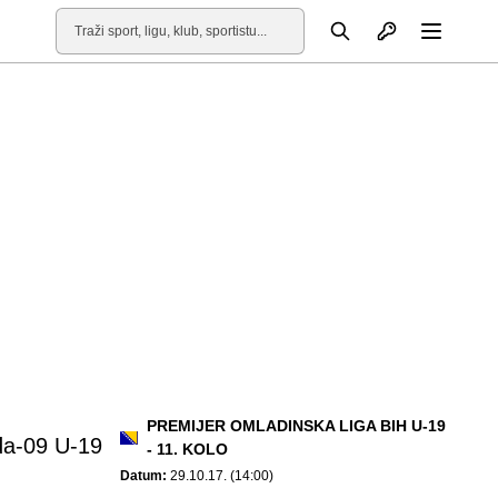
Otvori profil
Pretraga
Otvori
PREMIJER OMLADINSKA LIGA BIH U-19
da-09 U-19
- 11. KOLO
Datum:
29.10.17. (14:00)