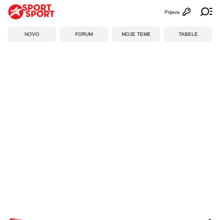
Prijava
Otvori profi
Ot
NOVO
FORUM
MOJE TEME
TABELE