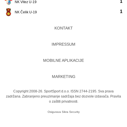
1
NK Vitez U-19
1
NK Čelik U-19
KONTAKT
IMPRESSUM
MOBILNE APLIKACIJE
MARKETING
Copyright 2008-26. SportSport d.o.o. ISSN 2744-2195. Sva prava
zadržana. Zabranjeno preuzimanje sadržaja bez dozvole izdavača.
Pravila
o zaštiti privatnosti.
Osigurava
Sikra Security