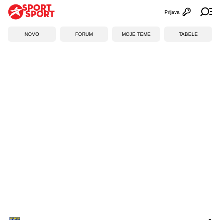
Prijava
Otvori profi
Ot
NOVO
FORUM
MOJE TEME
TABELE