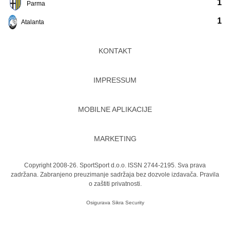
1
Parma
1
Atalanta
KONTAKT
IMPRESSUM
MOBILNE APLIKACIJE
MARKETING
Copyright 2008-26. SportSport d.o.o. ISSN 2744-2195. Sva prava
zadržana. Zabranjeno preuzimanje sadržaja bez dozvole izdavača.
Pravila
o zaštiti privatnosti.
Osigurava
Sikra Security