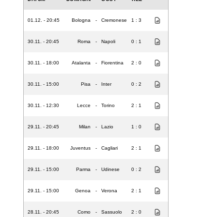
01.12. - 20:45
Bologna
-
Cremonese
1 : 3
30.11. - 20:45
Roma
-
Napoli
0 : 1
30.11. - 18:00
Atalanta
-
Fiorentina
2 : 0
30.11. - 15:00
Pisa
-
Inter
0 : 2
30.11. - 12:30
Lecce
-
Torino
2 : 1
29.11. - 20:45
Milan
-
Lazio
1 : 0
29.11. - 18:00
Juventus
-
Cagliari
2 : 1
29.11. - 15:00
Parma
-
Udinese
0 : 2
29.11. - 15:00
Genoa
-
Verona
2 : 1
28.11. - 20:45
Como
-
Sassuolo
2 : 0