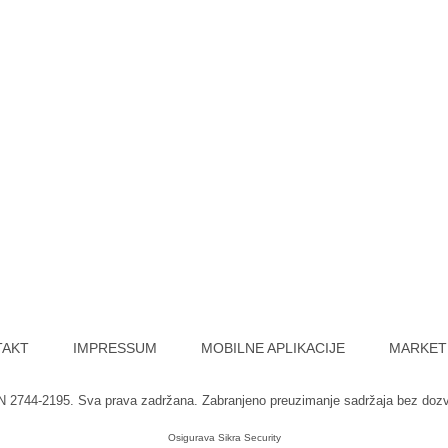
TAKT
IMPRESSUM
MOBILNE APLIKACIJE
MARKET
SN 2744-2195. Sva prava zadržana. Zabranjeno preuzimanje sadržaja bez doz
Osigurava
Sikra Security