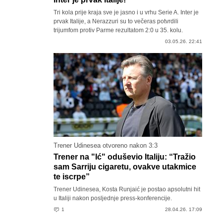
Tri kola prije kraja sve je jasno i u vrhu Serie A. Inter je
prvak Italije, a Nerazzuri su to večeras potvrdili
trijumfom protiv Parme rezultatom 2:0 u 35. kolu.
03.05.26. 22:41
Trener Udinesea otvoreno nakon 3:3
Trener na "Ić" oduševio Italiju: “Tražio
sam Sarriju cigaretu, ovakve utakmice
te iscrpe”
Trener Udinesea, Kosta Runjaić je postao apsolutni hit
u Italiji nakon posljednje press-konferencije.
1
28.04.26. 17:09