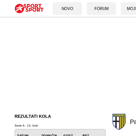
NOVO
FORUM
MOJ
REZULTATI KOLA
P
Serie A - 13. kolo
DATUM
DOMAĆIN
GOST
REZ