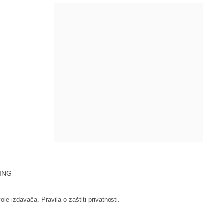
ING
vole izdavača.
Pravila o zaštiti privatnosti.