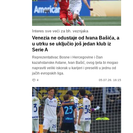
Interes sve veći za bh. veznjaka
Venezia ne odustaje od Ivana Bašića, a
u utrku se uključio još jedan klub iz
Serie A
Reprezentativac Bosne i Hercegovine i član
kazahstanske Astane, Ivan Bašić, ovog ljeta bi mogao
napraviti veliki iskorak u karijeri i preseliti u jednu od
jačih evropskih liga.
4
05.07.26. 16:15