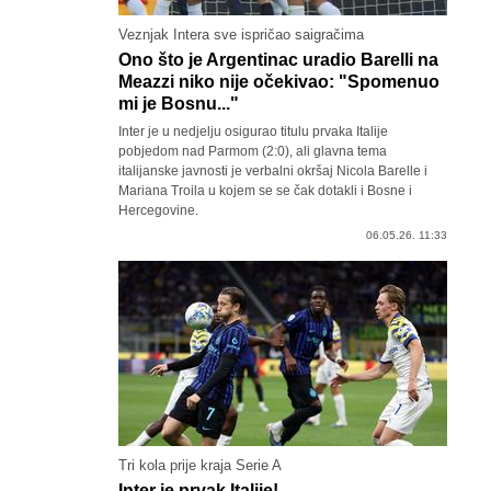
Veznjak Intera sve ispričao saigračima
Ono što je Argentinac uradio Barelli na
Meazzi niko nije očekivao: "Spomenuo
mi je Bosnu..."
Inter je u nedjelju osigurao titulu prvaka Italije
pobjedom nad Parmom (2:0), ali glavna tema
italijanske javnosti je verbalni okršaj Nicola Barelle i
Mariana Troila u kojem se se čak dotakli i Bosne i
Hercegovine.
06.05.26. 11:33
Tri kola prije kraja Serie A
Inter je prvak Italije!