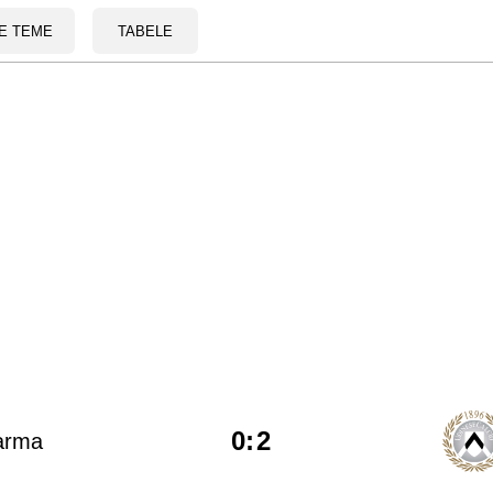
E TEME
TABELE
0
:
2
arma