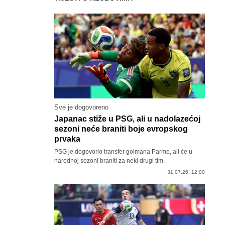
Sve je dogovoreno
Japanac stiže u PSG, ali u nadolazećoj
sezoni neće braniti boje evropskog
prvaka
PSG je dogovorio transfer golmana Parme, ali će u
narednoj sezoni braniti za neki drugi tim.
31.07.26. 12:00