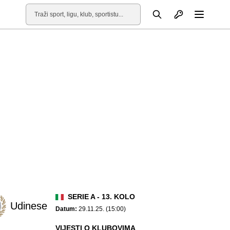
Otvori profil
Pretraga
Otvori
SERIE A - 13. KOLO
Udinese
Datum:
29.11.25. (15:00)
VIJESTI O KLUBOVIMA